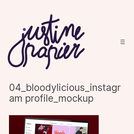
Aller
au
contenu
04_bloodylicious_instagr
am profile_mockup