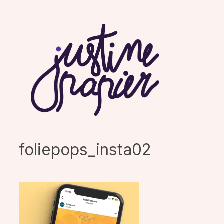
Aller
au
contenu
foliepops_insta02