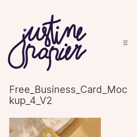
Aller
au
contenu
Free_Business_Card_Moc
kup_4_V2