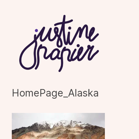
Aller
au
contenu
HomePage_Alaska