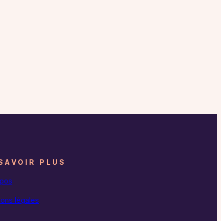
SAVOIR PLUS
opos
ons légales