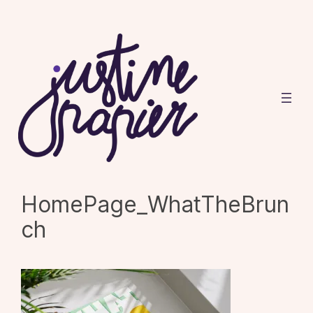
Aller
au
contenu
HomePage_WhatTheBrun
ch