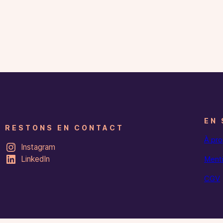
EN 
RESTONS EN CONTACT
À pr
Instagram
LinkedIn
Menti
CGV