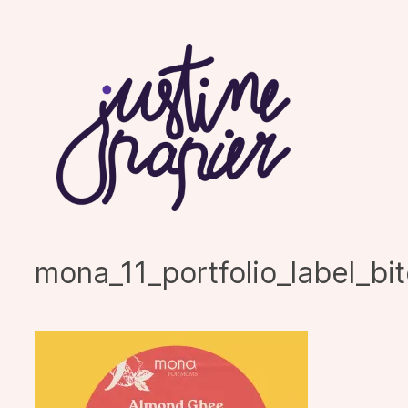
Aller
au
contenu
mona_11_portfolio_label_bi