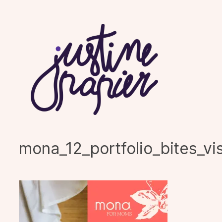
Aller
au
contenu
mona_12_portfolio_bites_vi