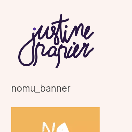
Aller
au
contenu
nomu_banner