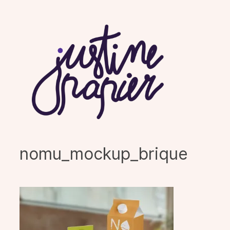
Aller
au
contenu
nomu_mockup_brique