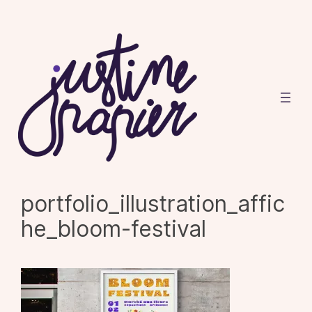
Aller
au
contenu
portfolio_illustration_affic
he_bloom-festival