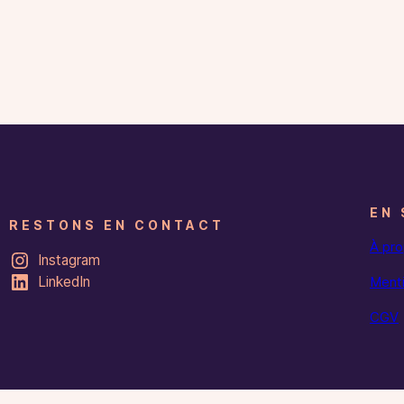
EN 
RESTONS EN CONTACT
À pr
Instagram
LinkedIn
Menti
CGV